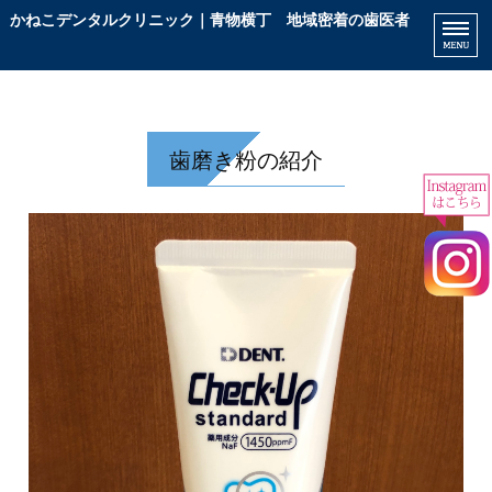
かねこデンタルクリニック｜青物横丁 地域密着の歯医者
患
ホーム
診療内容
歯磨き粉の紹介
院長挨拶
院内紹介
アクセス