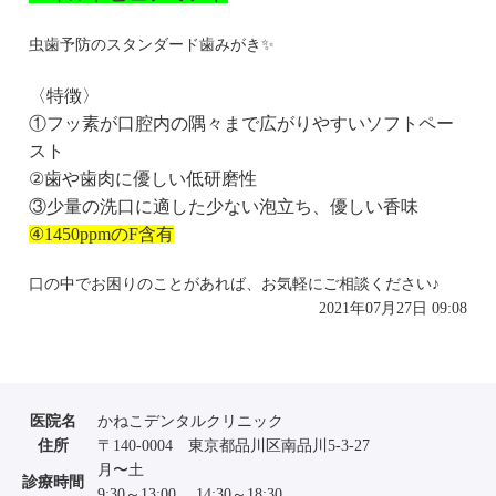
虫歯予防のスタンダード歯みがき✨
〈特徴〉
①フッ素が口腔内の隅々まで広がりやすいソフトペー
スト
②歯や歯肉に優しい低研磨性
③少量の洗口に適した少ない泡立ち、優しい香味
④1450ppmのF含有
口の中でお困りのことがあれば、お気軽にご相談ください♪
2021年07月27日 09:08
医院名
かねこデンタルクリニック
住所
〒140-0004 東京都品川区南品川5-3-27
月〜土
診療時間
9:30～13:00 14:30～18:30