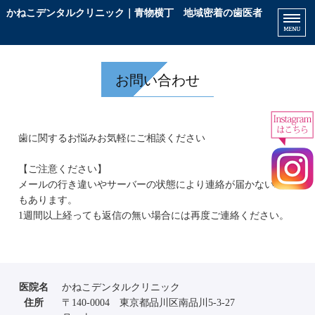
かねこデンタルクリニック｜青物横丁 地域密着の歯医者
患
ホーム
お問い合わせ
診療内容
院長挨拶
歯に関するお悩みお気軽にご相談ください
院内紹介
【ご注意ください】
アクセス
メールの行き違いやサーバーの状態により連絡が届かない場合
もあります。
1週間以上経っても返信の無い場合には再度ご連絡ください。
医院名
かねこデンタルクリニック
住所
〒140-0004 東京都品川区南品川5-3-27