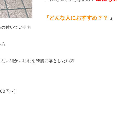
『どんな人におすすめ？？
』
色の付いている方
る方
けない細かい汚れを綺麗に落としたい方
。
00円〜)