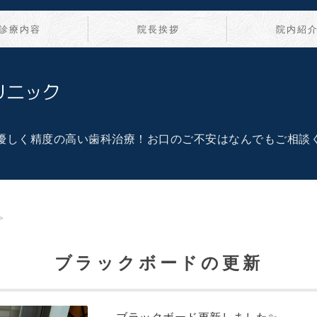
診療内容
院長挨拶
院内紹
かねこデンタルクリニ
優しく精度の高い歯科治療！お口のご不安はなんでもご相談
≫
ブラックボードの更新