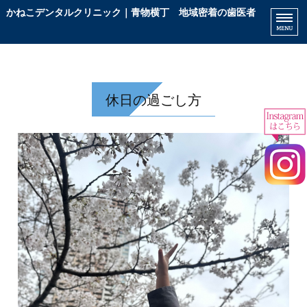
かねこデンタルクリニック｜青物横丁 地域密着の歯医者
患
ホーム
診療内容
休日の過ごし方
院長挨拶
院内紹介
アクセス