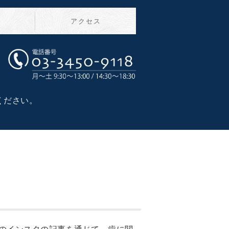
介
アクセス
ック｜青物横丁 地域密着の歯医者
ください。
。