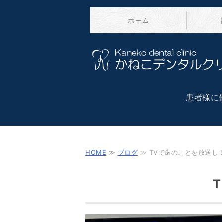
ホーム
患者様に
HOME
≫
ブログ
≫ TVで歯のことを放送し