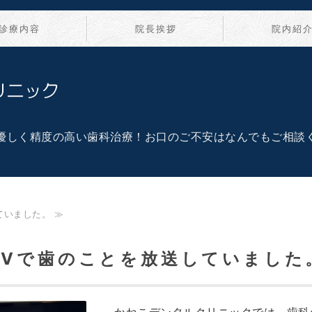
診療内容
院長挨拶
院内紹
かねこデンタルクリニ
優しく精度の高い歯科治療！お口のご不安はなんでもご相談
ていました。 ≫
TVで歯のことを放送していました