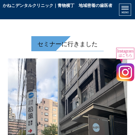
かねこデンタルクリニック｜青物横丁 地域密着の歯医者
患
ホーム
診療内容
セミナーに行きました
院長挨拶
院内紹介
アクセス